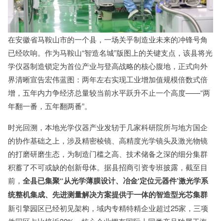
在安徽省马鞍山市的一个县，一场关乎制造业未来的冲锋号角
已经吹响。作为马鞍山“智造名城”版图上的关键支点，该县将光
学仪器制造锁定为首位产业与登高战略的核心腹地，正式向外
界清晰宣告宏伟蓝图：两年左右实现工业增加值规模倍数式倍
增，五年内力争经济总量较当前水平跃升不止一个高度——“两
年翻一番，五年翻两番”。
时光回溯，本地光学仪器产业发轫于几家科研院所与地方国企
的协作基础之上，涉及精密棱镜、高精度光学镜头及激光物镜
的打磨研磨生态，为制造门槛之高、技术储备之深的细分集群
积蓄了不可或缺的创新母体。据县招商引资专班披露，截至目
前，
全县已集聚“从光学薄膜设计、冶金‘定位元器件’激光学系
统整机集成、先进测量解决方案提供于一体的智造型光芯集群
新引擎园区已经初见架构，域内专精特精企业超过25家，三项